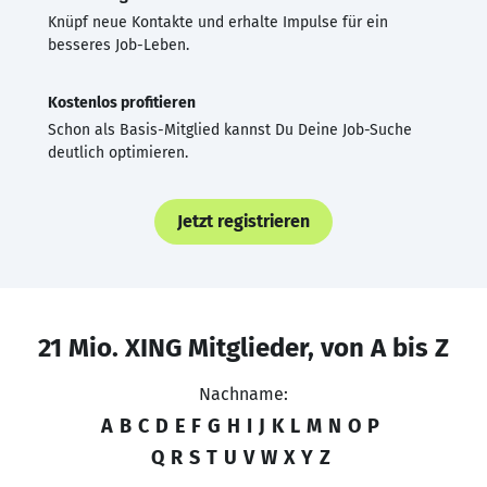
Knüpf neue Kontakte und erhalte Impulse für ein
besseres Job-Leben.
Kostenlos profitieren
Schon als Basis-Mitglied kannst Du Deine Job-Suche
deutlich optimieren.
Jetzt registrieren
21 Mio. XING Mitglieder, von A bis Z
Nachname:
A
B
C
D
E
F
G
H
I
J
K
L
M
N
O
P
Q
R
S
T
U
V
W
X
Y
Z