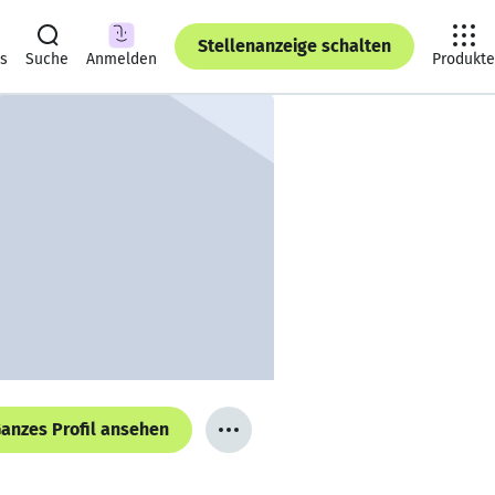
Stellenanzeige schalten
ts
Suche
Anmelden
Produkte
anzes Profil ansehen