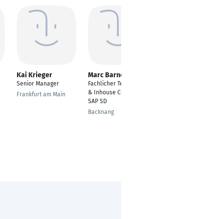
Kai Krieger
Marc Barner
Patrick Brandt
Senior Manager
Fachlicher Teamlead
PMO Manager
& Inhouse Consultant
Frankfurt am Main
Neumünster
SAP SD
Backnang