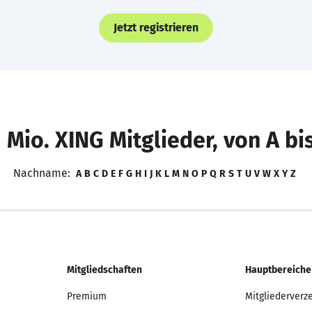
Jetzt registrieren
 Mio. XING Mitglieder, von A bi
Nachname:
A
B
C
D
E
F
G
H
I
J
K
L
M
N
O
P
Q
R
S
T
U
V
W
X
Y
Z
Mitgliedschaften
Hauptbereiche
Premium
Mitgliederverz