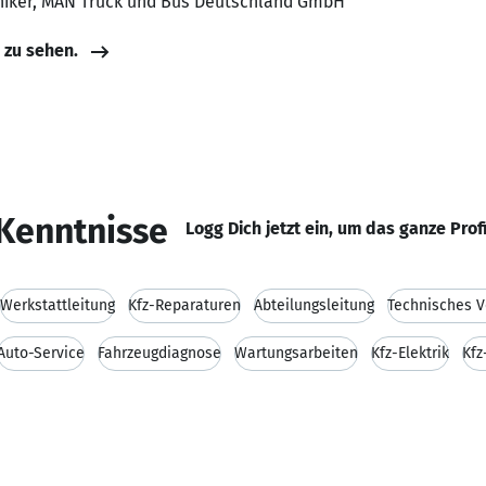
niker, MAN Truck und Bus Deutschland GmbH
e zu sehen.
Kenntnisse
Logg Dich jetzt ein, um das ganze Prof
Werkstattleitung
Kfz-Reparaturen
Abteilungsleitung
Technisches V
Auto-Service
Fahrzeugdiagnose
Wartungsarbeiten
Kfz-Elektrik
Kfz