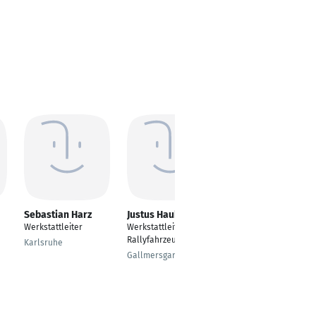
Sebastian Harz
Justus Haubner
Max Krause
Werkstattleiter
Werkstattleiter
Metalltechnik
Rallyfahrzeuge
Karlsruhe
Munich
Gallmersgarten