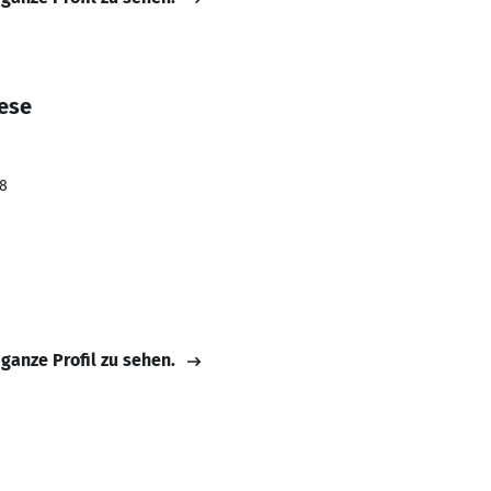
ese
08
 ganze Profil zu sehen.