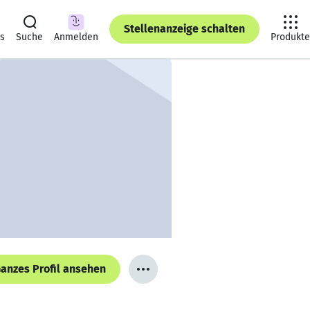
Stellenanzeige schalten
ts
Suche
Anmelden
Produkte
anzes Profil ansehen