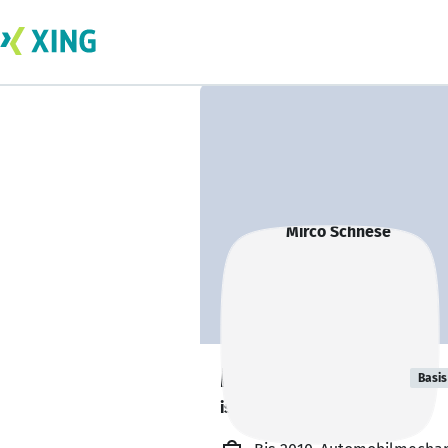
Mirco Schnese
Basis
ist offen für Projekte. 🔎