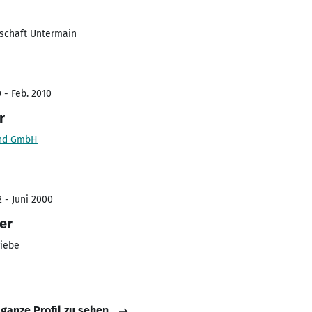
schaft Untermain
 - Feb. 2010
r
and GmbH
2 - Juni 2000
er
iebe
 ganze Profil zu sehen.