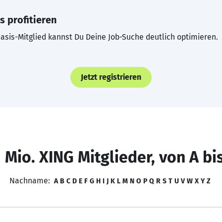
s profitieren
asis-Mitglied kannst Du Deine Job-Suche deutlich optimieren.
Jetzt registrieren
 Mio. XING Mitglieder, von A bi
Nachname:
A
B
C
D
E
F
G
H
I
J
K
L
M
N
O
P
Q
R
S
T
U
V
W
X
Y
Z