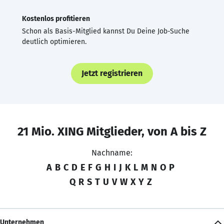
Kostenlos profitieren
Schon als Basis-Mitglied kannst Du Deine Job-Suche
deutlich optimieren.
Jetzt registrieren
21 Mio. XING Mitglieder, von A bis Z
Nachname:
A
B
C
D
E
F
G
H
I
J
K
L
M
N
O
P
Q
R
S
T
U
V
W
X
Y
Z
Unternehmen