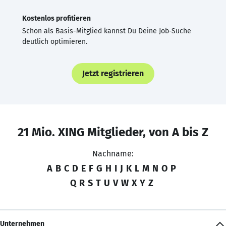
Kostenlos profitieren
Schon als Basis-Mitglied kannst Du Deine Job-Suche
deutlich optimieren.
Jetzt registrieren
21 Mio. XING Mitglieder, von A bis Z
Nachname:
A
B
C
D
E
F
G
H
I
J
K
L
M
N
O
P
Q
R
S
T
U
V
W
X
Y
Z
Unternehmen