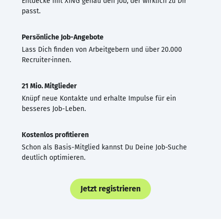
Entdecke mit XING genau den Job, der wirklich zu Dir
passt.
Persönliche Job-Angebote
Lass Dich finden von Arbeitgebern und über 20.000
Recruiter·innen.
21 Mio. Mitglieder
Knüpf neue Kontakte und erhalte Impulse für ein
besseres Job-Leben.
Kostenlos profitieren
Schon als Basis-Mitglied kannst Du Deine Job-Suche
deutlich optimieren.
Jetzt registrieren