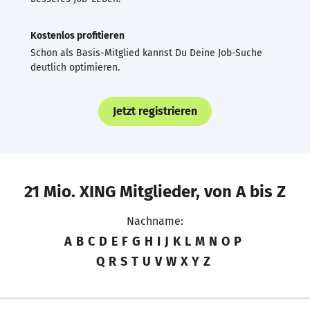
Kostenlos profitieren
Schon als Basis-Mitglied kannst Du Deine Job-Suche
deutlich optimieren.
Jetzt registrieren
21 Mio. XING Mitglieder, von A bis Z
Nachname:
A
B
C
D
E
F
G
H
I
J
K
L
M
N
O
P
Q
R
S
T
U
V
W
X
Y
Z