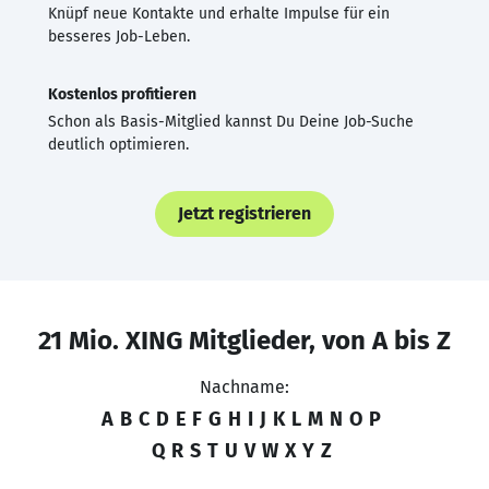
Knüpf neue Kontakte und erhalte Impulse für ein
besseres Job-Leben.
Kostenlos profitieren
Schon als Basis-Mitglied kannst Du Deine Job-Suche
deutlich optimieren.
Jetzt registrieren
21 Mio. XING Mitglieder, von A bis Z
Nachname:
A
B
C
D
E
F
G
H
I
J
K
L
M
N
O
P
Q
R
S
T
U
V
W
X
Y
Z