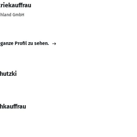
riekauffrau
chland GmbH
 ganze Profil zu sehen.
hutzki
hkauffrau