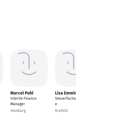
Marcel Pohl
Lisa Emminger
Claudia Walter
Interim Finance
Steuerfachangestellt
Lohn- und
Manager
e
Gehaltsbuchhalter
Hamburg
Krefeld
Wildau