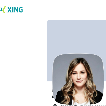
Miriam Pachutzki
ist in Elternzeit. 👶