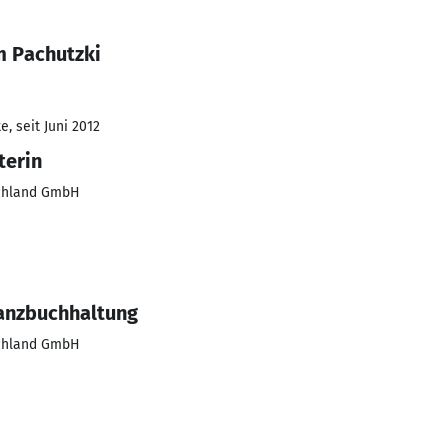
m Pachutzki
, seit Juni 2012
terin
chland GmbH
nanzbuchhaltung
chland GmbH