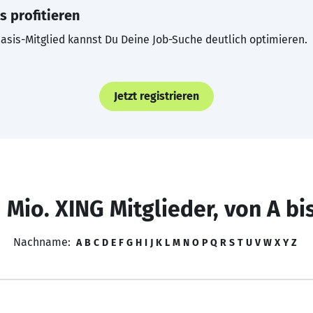
s profitieren
asis-Mitglied kannst Du Deine Job-Suche deutlich optimieren.
Jetzt registrieren
 Mio. XING Mitglieder, von A bi
Nachname:
A
B
C
D
E
F
G
H
I
J
K
L
M
N
O
P
Q
R
S
T
U
V
W
X
Y
Z