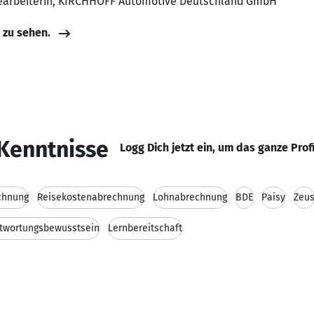
bearbeiterin, KIRCHHOFF Automotive Deutschland GmbH
e zu sehen.
Kenntnisse
Logg Dich jetzt ein, um das ganze Prof
chnung
Reisekostenabrechnung
Lohnabrechnung
BDE
Paisy
Zeu
twortungsbewusstsein
Lernbereitschaft