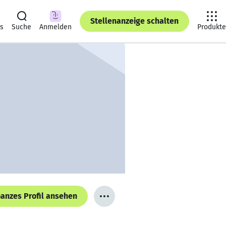
Stellenanzeige schalten
ts
Suche
Anmelden
Produkte
anzes Profil ansehen