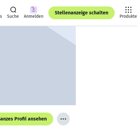
Stellenanzeige schalten
ts
Suche
Anmelden
Produkte
anzes Profil ansehen