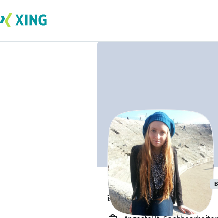
Miriam Schlitter
B
ist offen für Projekte. 🔎