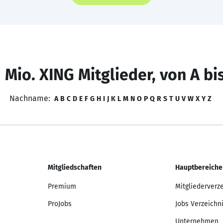
 Mio. XING Mitglieder, von A bi
Nachname:
A
B
C
D
E
F
G
H
I
J
K
L
M
N
O
P
Q
R
S
T
U
V
W
X
Y
Z
Mitgliedschaften
Hauptbereiche
Premium
Mitgliederverz
ProJobs
Jobs Verzeichn
Unternehmen