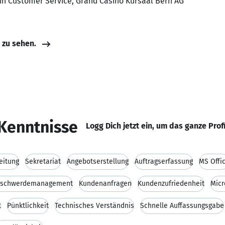
rin Customer Service, Grand Casino Kursaal Bern AG
e zu sehen.
Kenntnisse
Logg Dich jetzt ein, um das ganze Prof
eitung
Sekretariat
Angebotserstellung
Auftragserfassung
MS Offi
schwerdemanagement
Kundenanfragen
Kundenzufriedenheit
Micr
t
Pünktlichkeit
Technisches Verständnis
Schnelle Auffassungsgabe