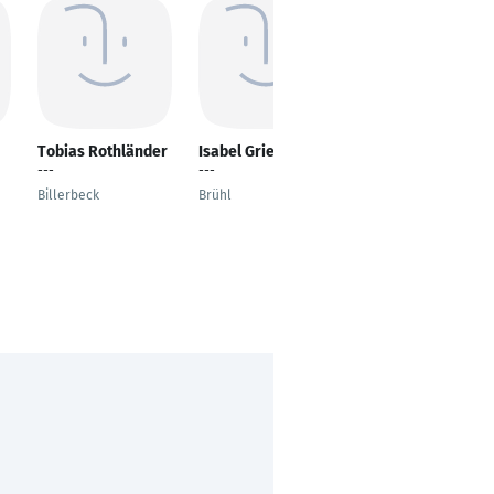
Tobias Rothländer
Isabel Griesbach
Cathrin Lehmann
---
---
Kaufmännischer
Sachbearbeiter
Billerbeck
Brühl
Düsseldorf