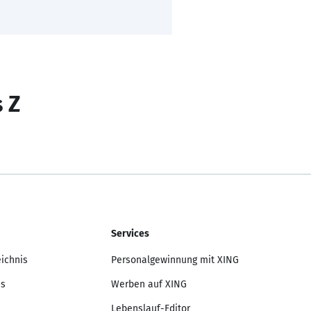
s Z
Services
eichnis
Personalgewinnung mit XING
is
Werben auf XING
Lebenslauf-Editor