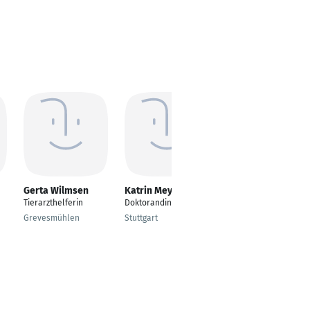
Gerta Wilmsen
Katrin Meyer
Katrin Mauel
Tierarzthelferin
Doktorandin
Tiermedizinische
Fachangestellte
Grevesmühlen
Stuttgart
Nettersheim