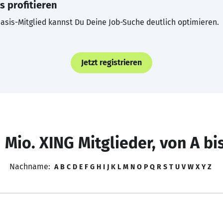
s profitieren
asis-Mitglied kannst Du Deine Job-Suche deutlich optimieren.
Jetzt registrieren
 Mio. XING Mitglieder, von A bi
Nachname:
A
B
C
D
E
F
G
H
I
J
K
L
M
N
O
P
Q
R
S
T
U
V
W
X
Y
Z