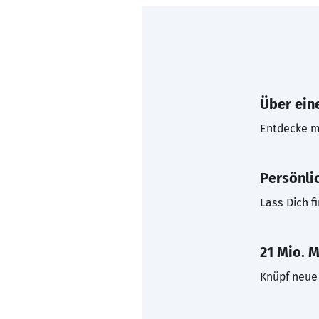
Über eine
Entdecke mi
Persönli
Lass Dich f
21 Mio. M
Knüpf neue 