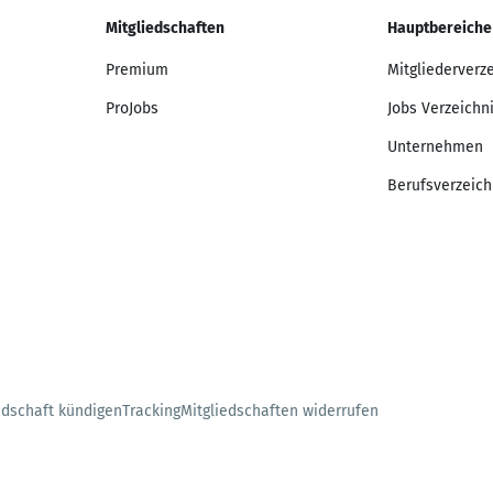
Mitgliedschaften
Hauptbereiche
Premium
Mitgliederverz
ProJobs
Jobs Verzeichn
Unternehmen
Berufsverzeich
edschaft kündigen
Tracking
Mitgliedschaften widerrufen