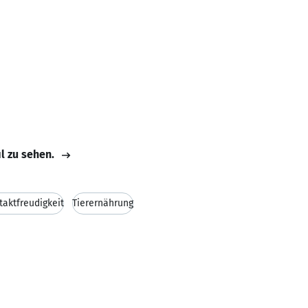
il zu sehen.
taktfreudigkeit
Tierernährung