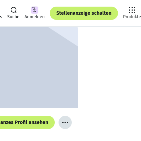
Stellenanzeige schalten
ts
Suche
Anmelden
Produkte
anzes Profil ansehen