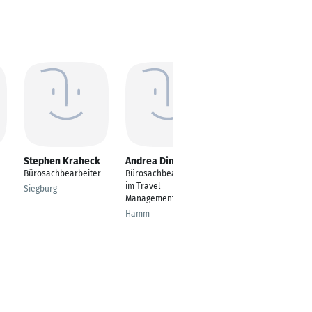
Stephen Kraheck
Andrea Dingle
Yasemin Meric
Bürosachbearbeiter
Bürosachbearbeiterin
Referent IT-Projekte
im Travel
Siegburg
Köln
Management
Hamm