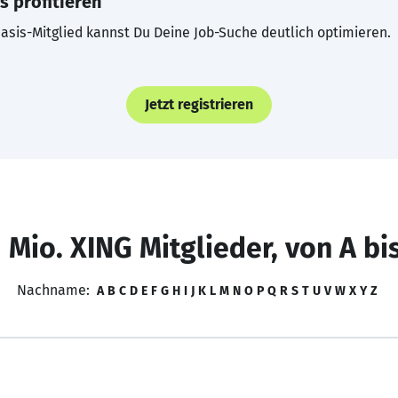
s profitieren
asis-Mitglied kannst Du Deine Job-Suche deutlich optimieren.
Jetzt registrieren
 Mio. XING Mitglieder, von A bi
Nachname:
A
B
C
D
E
F
G
H
I
J
K
L
M
N
O
P
Q
R
S
T
U
V
W
X
Y
Z