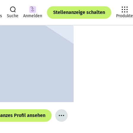
Stellenanzeige schalten
ts
Suche
Anmelden
Produkte
anzes Profil ansehen