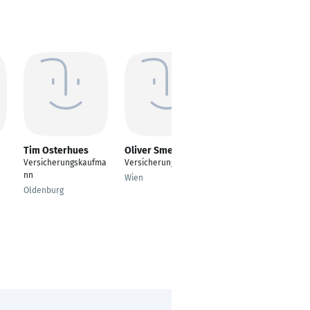
Tim Osterhues
Oliver Smerda
Admir Sabotic
Versicherungskaufma
Versicherungsmakler
Versicherungskaufma
nn
nn
Wien
Oldenburg
Sundern