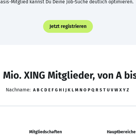
asis-Mitglied kannst Du Deine Job-Suche deutlich optimieren.
Jetzt registrieren
 Mio. XING Mitglieder, von A bi
Nachname:
A
B
C
D
E
F
G
H
I
J
K
L
M
N
O
P
Q
R
S
T
U
V
W
X
Y
Z
Mitgliedschaften
Hauptbereiche