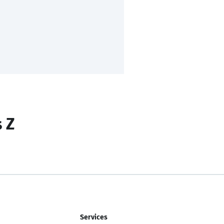
s Z
Services