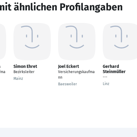
mit ähnlichen Profilangaben
a
Simon Ehret
Joel Eckert
Gerhard
Steinmüller
fma
Bezirksleiter
Versicherungskaufma
---
nn
Mainz
Linz
Baesweiler