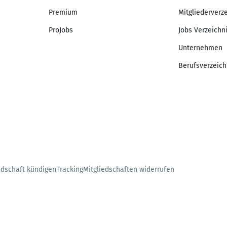
Premium
Mitgliederverz
ProJobs
Jobs Verzeichn
Unternehmen
Berufsverzeich
edschaft kündigen
Tracking
Mitgliedschaften widerrufen