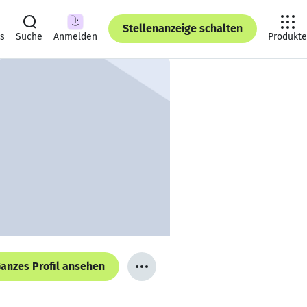
Stellenanzeige schalten
ts
Suche
Anmelden
Produkte
anzes Profil ansehen