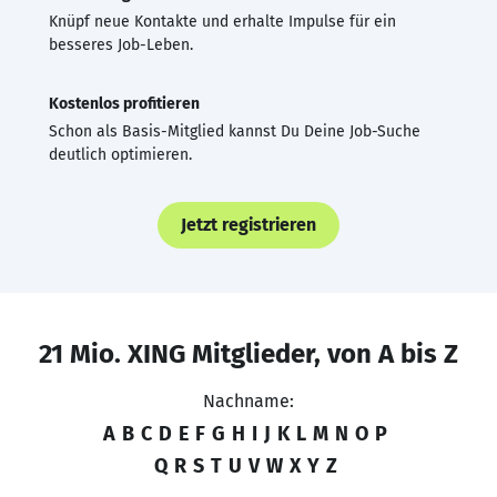
Knüpf neue Kontakte und erhalte Impulse für ein
besseres Job-Leben.
Kostenlos profitieren
Schon als Basis-Mitglied kannst Du Deine Job-Suche
deutlich optimieren.
Jetzt registrieren
21 Mio. XING Mitglieder, von A bis Z
Nachname:
A
B
C
D
E
F
G
H
I
J
K
L
M
N
O
P
Q
R
S
T
U
V
W
X
Y
Z