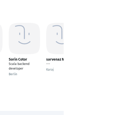
Sorin Cotor
sarvenaz Nejatian
Anton
Zhelezniakou
Scala backend
---
Lead Software
developer
Karaj
Developer
Berlin
Warsaw, Masovian
Voivodeship, Poland