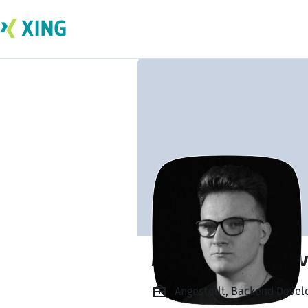
Miroslav Horvatov
Angestellt, Backend Dev