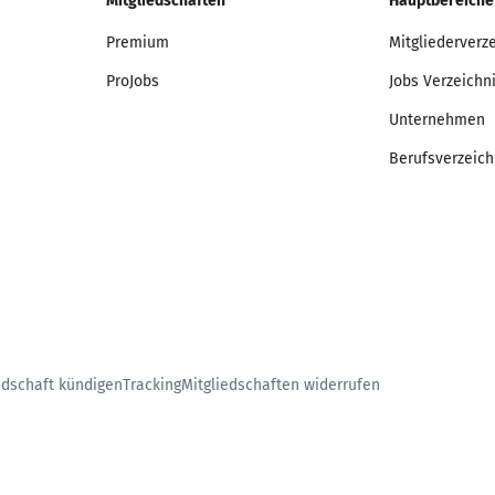
Mitgliedschaften
Hauptbereiche
Premium
Mitgliederverz
ProJobs
Jobs Verzeichn
Unternehmen
Berufsverzeich
edschaft kündigen
Tracking
Mitgliedschaften widerrufen