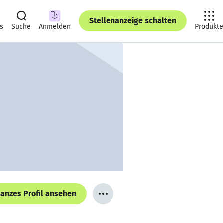
Stellenanzeige schalten
ts
Suche
Anmelden
Produkte
anzes Profil ansehen