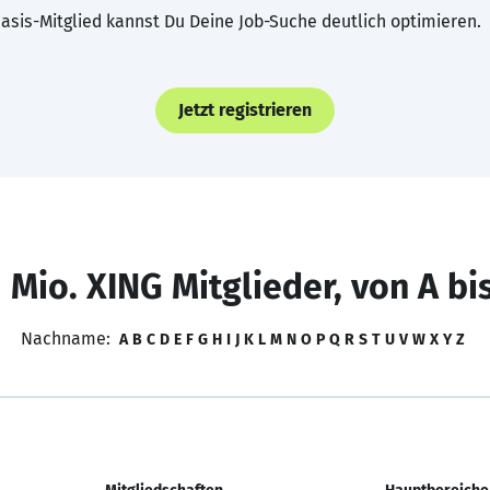
asis-Mitglied kannst Du Deine Job-Suche deutlich optimieren.
Jetzt registrieren
 Mio. XING Mitglieder, von A bi
Nachname:
A
B
C
D
E
F
G
H
I
J
K
L
M
N
O
P
Q
R
S
T
U
V
W
X
Y
Z