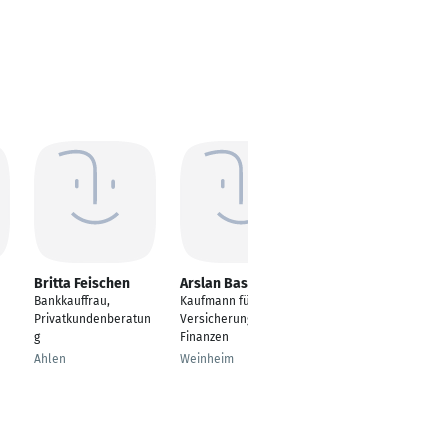
Britta Feischen
Arslan Basit
Madeline Sichart
Bankkauffrau,
Kaufmann für
Sachbearbeiterin
Privatkundenberatun
Versicherung und
Ansbach
g
Finanzen
Ahlen
Weinheim