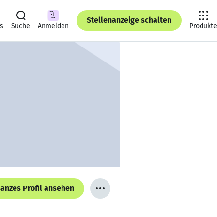
Stellenanzeige schalten
ts
Suche
Anmelden
Produkte
anzes Profil ansehen