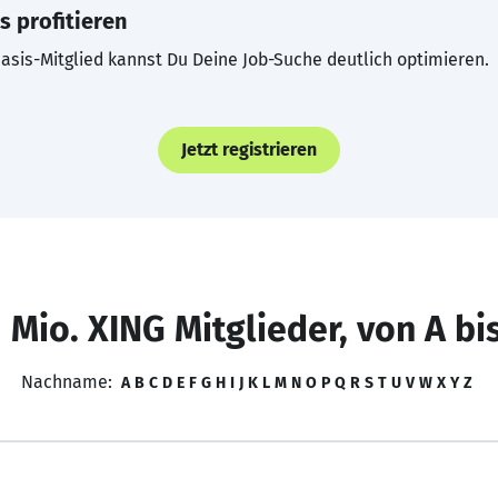
s profitieren
asis-Mitglied kannst Du Deine Job-Suche deutlich optimieren.
Jetzt registrieren
 Mio. XING Mitglieder, von A bi
Nachname:
A
B
C
D
E
F
G
H
I
J
K
L
M
N
O
P
Q
R
S
T
U
V
W
X
Y
Z