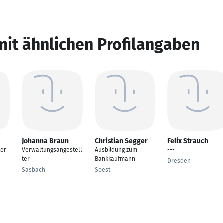
mit ähnlichen Profilangaben
Johanna Braun
Christian Segger
Felix Strauch
ter
Verwaltungsangestell
Ausbildung zum
---
ter
Bankkaufmann
Dresden
Sasbach
Soest