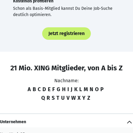
Kostenlos profitieren
Schon als Basis-Mitglied kannst Du Deine Job-Suche
deutlich optimieren.
Jetzt registrieren
21 Mio. XING Mitglieder, von A bis Z
Nachname:
A
B
C
D
E
F
G
H
I
J
K
L
M
N
O
P
Q
R
S
T
U
V
W
X
Y
Z
Unternehmen