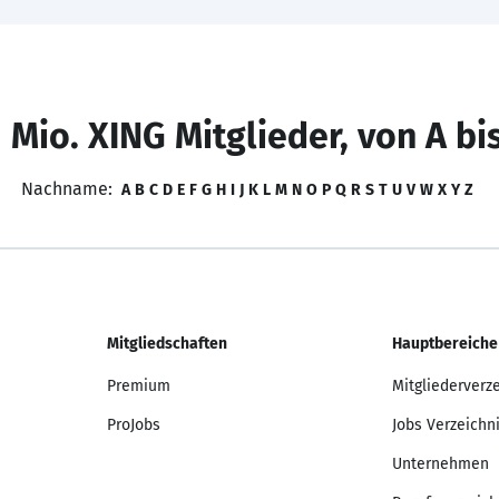
 Mio. XING Mitglieder, von A bi
Nachname:
A
B
C
D
E
F
G
H
I
J
K
L
M
N
O
P
Q
R
S
T
U
V
W
X
Y
Z
Mitgliedschaften
Hauptbereiche
Premium
Mitgliederverz
ProJobs
Jobs Verzeichn
Unternehmen