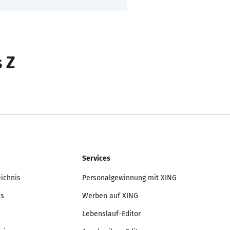
s Z
Services
eichnis
Personalgewinnung mit XING
is
Werben auf XING
Lebenslauf-Editor