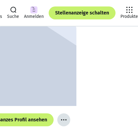
Stellenanzeige schalten
ts
Suche
Anmelden
Produkte
anzes Profil ansehen