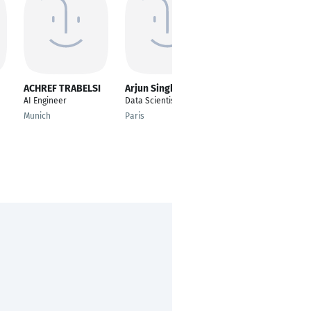
ACHREF TRABELSI
Arjun Singh
Hafiza Hajrah
Rehman
AI Engineer
Data Scientist
---
Munich
Paris
Munich