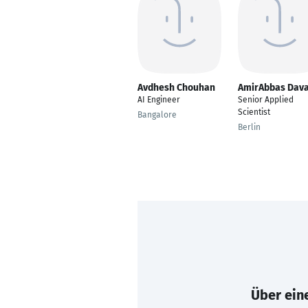
Avdhesh Chouhan
AmirAbbas Dava
AI Engineer
Senior Applied
Scientist
Bangalore
Berlin
Über eine