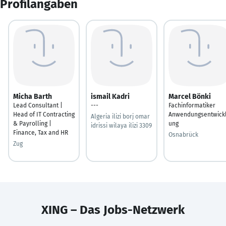
Profilangaben
Micha Barth
ismail Kadri
Marcel Bönki
Lead Consultant |
---
Fachinformatiker
Head of IT Contracting
Anwendungsentwick
Algeria ilizi borj omar
& Payrolling |
ung
idrissi wilaya ilizi 3309
Finance, Tax and HR
Osnabrück
Zug
XING – Das Jobs-Netzwerk