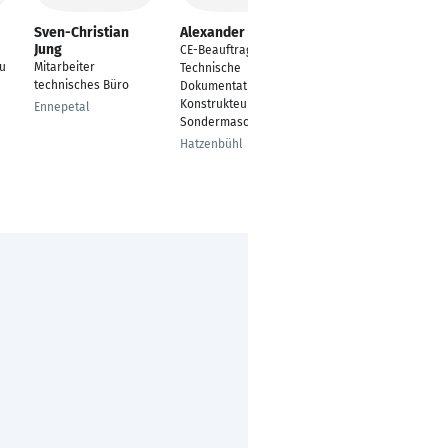
Sven-Christian
Alexander Carius
Thomas Weber
Jung
CE-Beauftragter,
Elektrotechnik
eu
Mitarbeiter
Technische
Renningen
technisches Büro
Dokumentation,
Konstrukteur im
Ennepetal
Sondermaschinenbau
Hatzenbühl