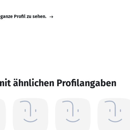
 ganze Profil zu sehen.
mit ähnlichen Profilangaben