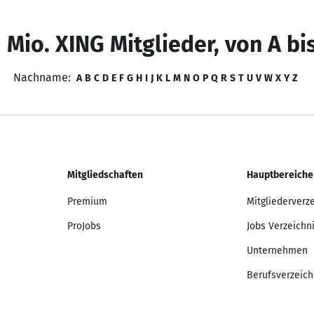
 Mio. XING Mitglieder, von A bi
Nachname:
A
B
C
D
E
F
G
H
I
J
K
L
M
N
O
P
Q
R
S
T
U
V
W
X
Y
Z
Mitgliedschaften
Hauptbereiche
Premium
Mitgliederverz
ProJobs
Jobs Verzeichn
Unternehmen
Berufsverzeich