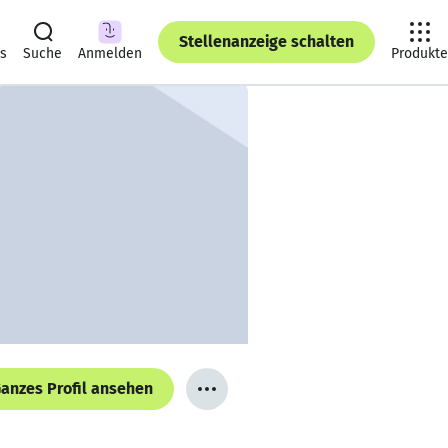
Stellenanzeige schalten
ts
Suche
Anmelden
Produkte
anzes Profil ansehen