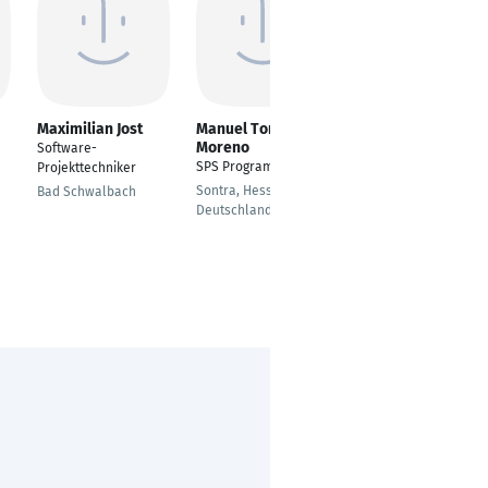
Maximilian Jost
Manuel Toro
Sven Weber
Moreno
Software-
Industriemeister
SPS Programmierer
Projekttechniker
Metall
Sontra, Hessen,
Bad Schwalbach
Weilerbach
Deutschland