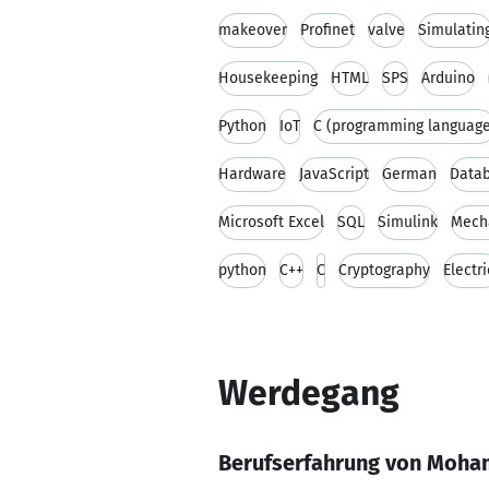
makeover
Profinet
valve
Simulatin
Housekeeping
HTML
SPS
Arduino
Python
IoT
C (programming language
Hardware
JavaScript
German
Data
Microsoft Excel
SQL
Simulink
Mech
python
C++
C
Cryptography
Electri
Werdegang
Berufserfahrung von Moha