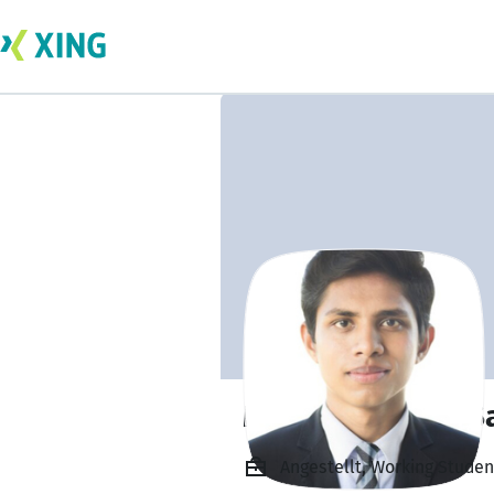
Mohamed Shafi S
Angestellt, Working Studen