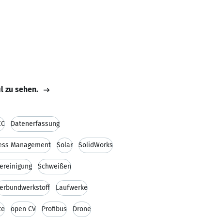
il zu sehen.
CC
Datenerfassung
ess Management
Solar
SolidWorks
ereinigung
Schweißen
erbundwerkstoff
Laufwerke
te
open CV
Profibus
Drone