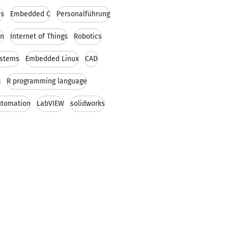
js
Embedded C
Personalführung
en
Internet of Things
Robotics
stems
Embedded Linux
CAD
t
R programming language
utomation
LabVIEW
solidworks