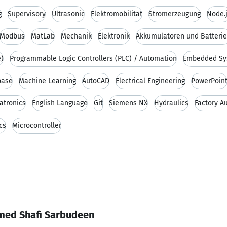
g
Supervisory
Ultrasonic
Elektromobilität
Stromerzeugung
Node.
Modbus
MatLab
Mechanik
Elektronik
Akkumulatoren und Batteri
)
Programmable Logic Controllers (PLC) / Automation
Embedded Sy
base
Machine Learning
AutoCAD
Electrical Engineering
PowerPoin
atronics
English Language
Git
Siemens NX
Hydraulics
Factory A
cs
Microcontroller
med Shafi Sarbudeen