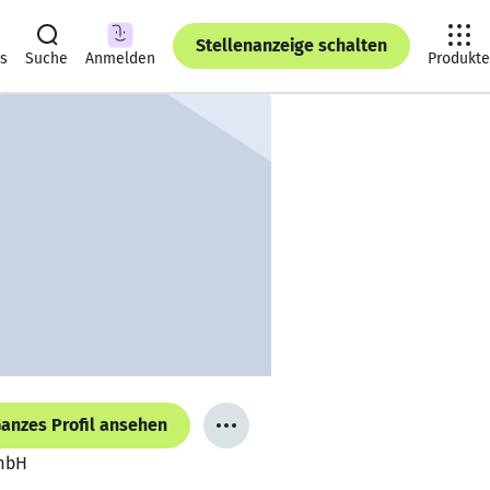
Stellenanzeige schalten
ts
Suche
Anmelden
Produkte
anzes Profil ansehen
GmbH