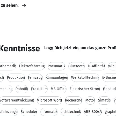
e zu sehen.
Kenntnisse
Logg Dich jetzt ein, um das ganze Prof
athematik
Elektrofahrzeug
Pneumatik
Bluetooth
IT-Affinität
Win
sch
Produktion
Fahrzeug
Klimaanlagen
Werkstofftechnik
E-Busin
rschung
Robotik
Praktikum
MS Office
Elektrischer Strom
Gebäud
Softwareentwicklung
Microsoft Word
Recherche
Motor
Simatic
V
ebfahrzeuge
Scheduler
Informatik
Lichttechnik
ABB 800xA
graphi