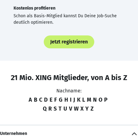
Kostenlos profitieren
Schon als Basis-Mitglied kannst Du Deine Job-Suche
deutlich optimieren.
Jetzt registrieren
21 Mio. XING Mitglieder, von A bis Z
Nachname:
A
B
C
D
E
F
G
H
I
J
K
L
M
N
O
P
Q
R
S
T
U
V
W
X
Y
Z
Unternehmen