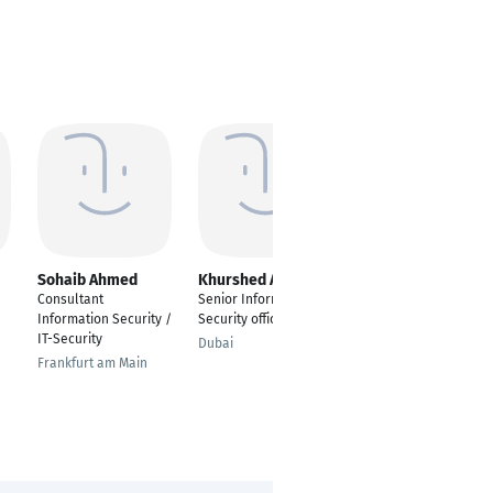
Sohaib Ahmed
Khurshed Allam
Harish Ayyappan
Consultant
Senior Information
---
Information Security /
Security officer
Chennai
IT-Security
Dubai
Frankfurt am Main