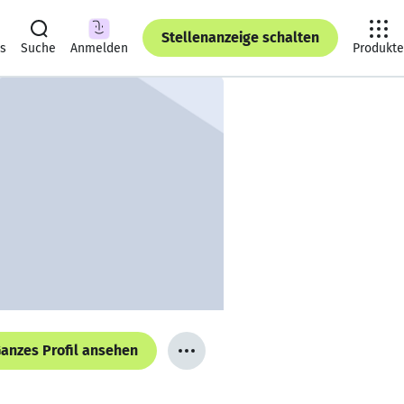
Stellenanzeige schalten
ts
Suche
Anmelden
Produkte
anzes Profil ansehen