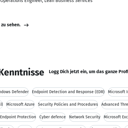
y Operations Engineer, Lean Business Services
e zu sehen.
Kenntnisse
Logg Dich jetzt ein, um das ganze Prof
indows Defender
Endpoint Detection and Response (EDR)
Microsoft 
ll
Microsoft Azure
Security Policies and Procedures
Advanced Thre
Endpoint Protection
Cyber defence
Network Security
Microsoft Ex