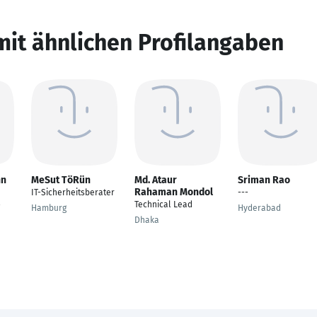
mit ähnlichen Profilangaben
nn
MeSut TöRün
Md. Ataur
Sriman Rao
Rahaman Mondol
IT-Sicherheitsberater
---
Technical Lead
-
Hamburg
Hyderabad
Dhaka