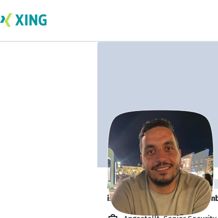
Mohamed Hosny
is looking for a new team memb