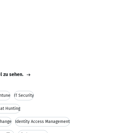
il zu sehen.
Intune
IT Security
at Hunting
change
Identity Access Management