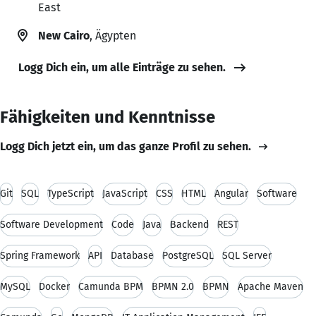
East
New Cairo
, Ägypten
Logg Dich ein, um alle Einträge zu sehen.
Fähigkeiten und Kenntnisse
Logg Dich jetzt ein, um das ganze Profil zu sehen.
Git
SQL
TypeScript
JavaScript
CSS
HTML
Angular
Software
Software Development
Code
Java
Backend
REST
Spring Framework
API
Database
PostgreSQL
SQL Server
MySQL
Docker
Camunda BPM
BPMN 2.0
BPMN
Apache Maven