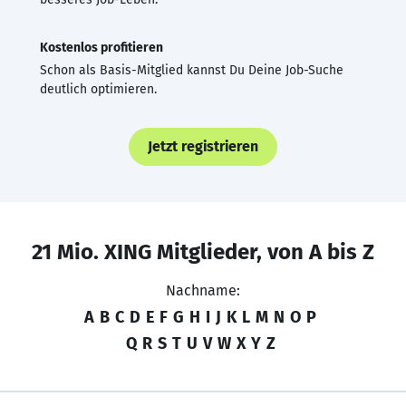
Kostenlos profitieren
Schon als Basis-Mitglied kannst Du Deine Job-Suche
deutlich optimieren.
Jetzt registrieren
21 Mio. XING Mitglieder, von A bis Z
Nachname:
A
B
C
D
E
F
G
H
I
J
K
L
M
N
O
P
Q
R
S
T
U
V
W
X
Y
Z