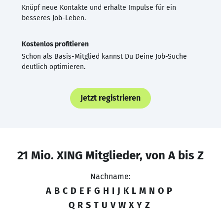
Knüpf neue Kontakte und erhalte Impulse für ein
besseres Job-Leben.
Kostenlos profitieren
Schon als Basis-Mitglied kannst Du Deine Job-Suche
deutlich optimieren.
Jetzt registrieren
21 Mio. XING Mitglieder, von A bis Z
Nachname:
A
B
C
D
E
F
G
H
I
J
K
L
M
N
O
P
Q
R
S
T
U
V
W
X
Y
Z