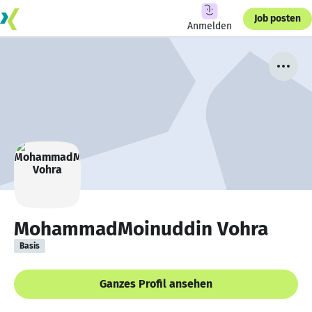
Job posten
Anmelden
MohammadMoinuddin Vohra
Basis
Ganzes Profil ansehen