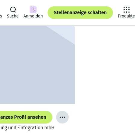
Stellenanzeige schalten
ts
Suche
Anmelden
Produkte
anzes Profil ansehen
ung und -integration mbH