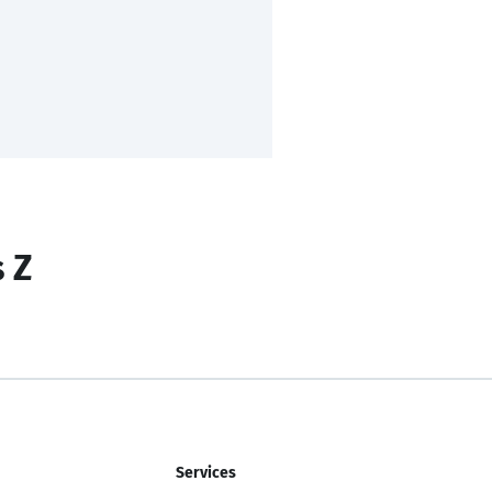
s Z
Services