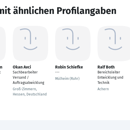
mit ähnlichen Profilangaben
nn
Okan Avci
Robin Schiefke
Ralf Both
t
Sachbearbeiter
---
Bereichsleiter
Versand /
Entwicklung und
Mülheim (Ruhr)
Auftragsabwicklung
Technik
Groß-Zimmern,
Achern
Hessen, Deutschland