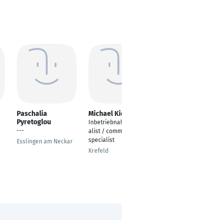
Paschalia
Michael Kienen
Dominik Plößl
Pyretoglou
Inbetriebnahmespezi
Projektingenieur für
---
alist / commissioning
Verfahrenstechnik
specialist
Esslingen am Neckar
Landshut
Krefeld