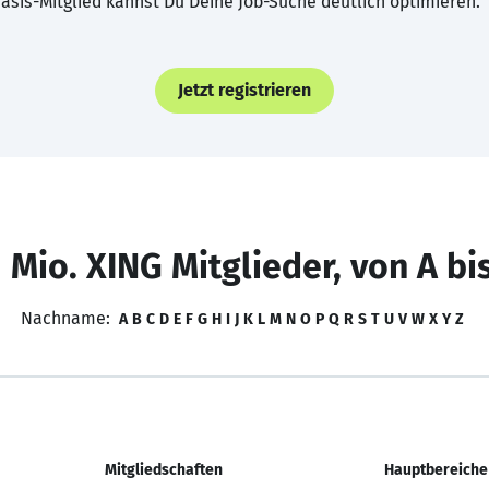
asis-Mitglied kannst Du Deine Job-Suche deutlich optimieren.
Jetzt registrieren
 Mio. XING Mitglieder, von A bi
Nachname:
A
B
C
D
E
F
G
H
I
J
K
L
M
N
O
P
Q
R
S
T
U
V
W
X
Y
Z
Mitgliedschaften
Hauptbereiche