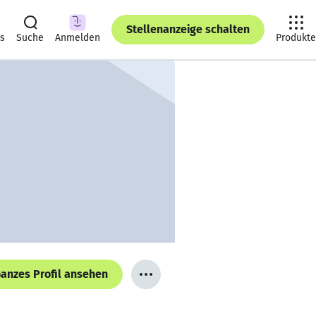
Stellenanzeige schalten
ts
Suche
Anmelden
Produkte
anzes Profil ansehen