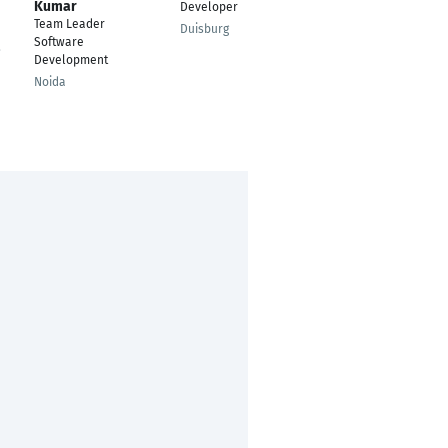
Kumar
Möhlenbrock
Developer
Team Leader
Senior-Consultant,
Duisburg
Software
Senior-
,
Development
Softwareentwickler
Noida
Düsseldorf