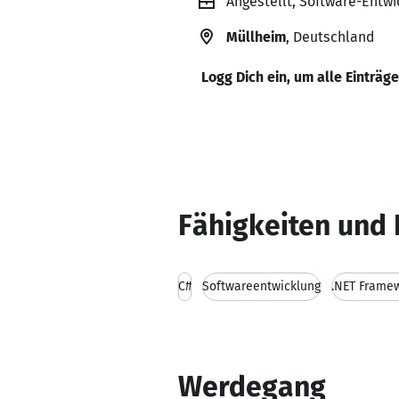
Angestellt, Software-Entw
Müllheim
, Deutschland
Logg Dich ein, um alle Einträg
Fähigkeiten und 
C#
Softwareentwicklung
.NET Frame
Werdegang