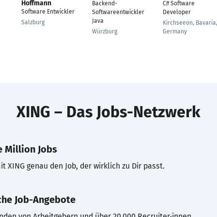
Hoffmann
Backend-
C# Software
Software Entwickler
Softwareentwickler
Developer
Java
Salzburg
Kirchseeon, Bavaria
Würzburg
Germany
XING – Das Jobs-Netzwerk
 Million Jobs
t XING genau den Job, der wirklich zu Dir passt.
che Job-Angebote
inden von Arbeitgebern und über 20.000 Recruiter·innen.