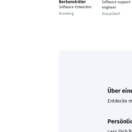
Berkensträter
Software support
Software-Entwickler
engineer
Arnsberg
Düsseldorf
Über eine
Entdecke mi
Persönli
Lass Dich f