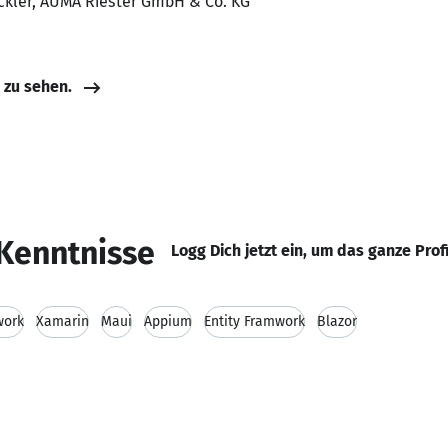
ickler, AUMA Riester GmbH & Co. KG
e zu sehen.
Kenntnisse
Logg Dich jetzt ein, um das ganze Prof
work
Xamarin
Maui
Appium
Entity Framwork
Blazor