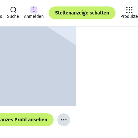
Stellenanzeige schalten
ts
Suche
Anmelden
Produkte
anzes Profil ansehen