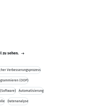
il zu sehen.
icher Verbesserungsprozess
rogrammieren (OOP)
(Software)
Automatisierung
olle
Datenanalyse