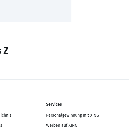
s Z
Services
eichnis
Personalgewinnung mit XING
is
Werben auf XING