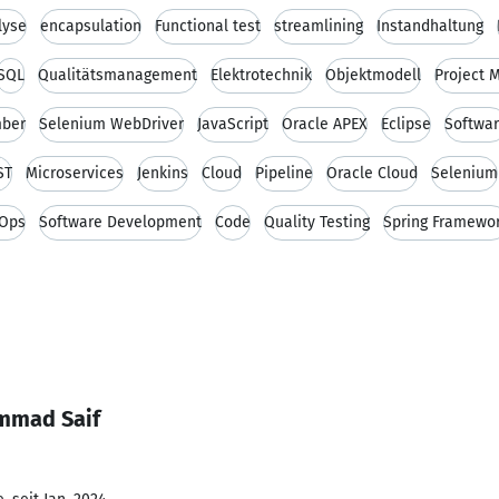
lyse
encapsulation
Functional test
streamlining
Instandhaltung
SQL
Qualitätsmanagement
Elektrotechnik
Objektmodell
Project
ber
Selenium WebDriver
JavaScript
Oracle APEX
Eclipse
Softwa
ST
Microservices
Jenkins
Cloud
Pipeline
Oracle Cloud
Selenium
Ops
Software Development
Code
Quality Testing
Spring Framewo
mmad Saif