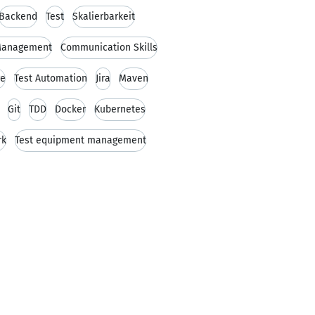
Backend
Test
Skalierbarkeit
 Management
Communication Skills
re
Test Automation
Jira
Maven
Git
TDD
Docker
Kubernetes
rk
Test equipment management