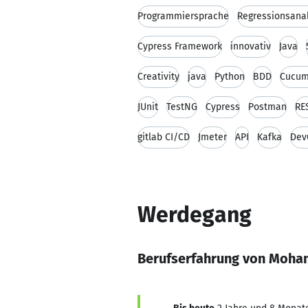
Programmiersprache
Regressionsana
Cypress Framework
innovativ
Java
Creativity
java
Python
BDD
Cucum
JUnit
TestNG
Cypress
Postman
RE
gitlab CI/CD
Jmeter
API
Kafka
Dev
Werdegang
Berufserfahrung von Moha