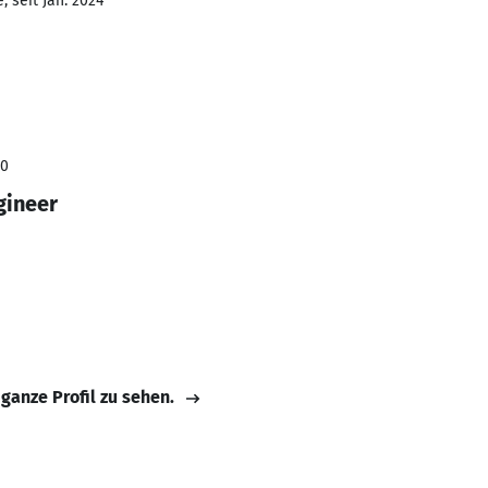
 seit Jan. 2024
20
gineer
 ganze Profil zu sehen.