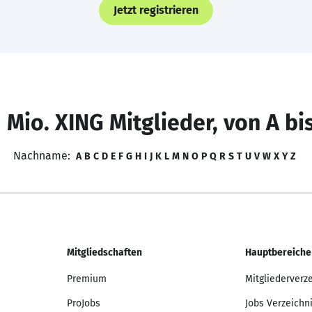
Jetzt registrieren
 Mio. XING Mitglieder, von A bi
Nachname:
A
B
C
D
E
F
G
H
I
J
K
L
M
N
O
P
Q
R
S
T
U
V
W
X
Y
Z
Mitgliedschaften
Hauptbereiche
Premium
Mitgliederverz
ProJobs
Jobs Verzeichn