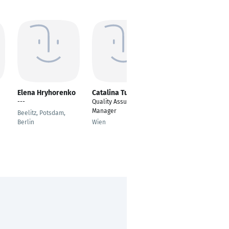
Elena Hryhorenko
Catalina Tudose
Hilary Chukwuji
---
Quality Assurance
Software Quality
Manager
Assurance Engineer
Beelitz, Potsdam,
(Mobile)
Berlin
Wien
Berlin