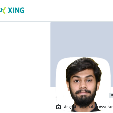
Mohammad Saif
B
Angestellt, Quality Assura