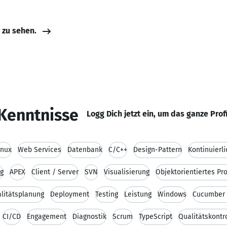
e zu sehen.
Kenntnisse
Logg Dich jetzt ein, um das ganze Prof
inux
Web Services
Datenbank
C/C++
Design-Pattern
Kontinuierl
ng
APEX
Client / Server
SVN
Visualisierung
Objektorientiertes P
litätsplanung
Deployment
Testing
Leistung
Windows
Cucumber 
CI/CD
Engagement
Diagnostik
Scrum
TypeScript
Qualitätskontr