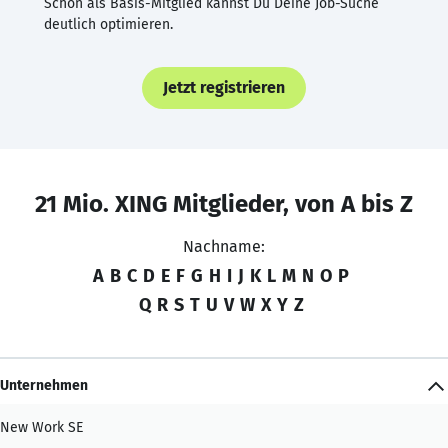
Schon als Basis-Mitglied kannst Du Deine Job-Suche
deutlich optimieren.
Jetzt registrieren
21 Mio. XING Mitglieder, von A bis Z
Nachname:
A
B
C
D
E
F
G
H
I
J
K
L
M
N
O
P
Q
R
S
T
U
V
W
X
Y
Z
Unternehmen
New Work SE