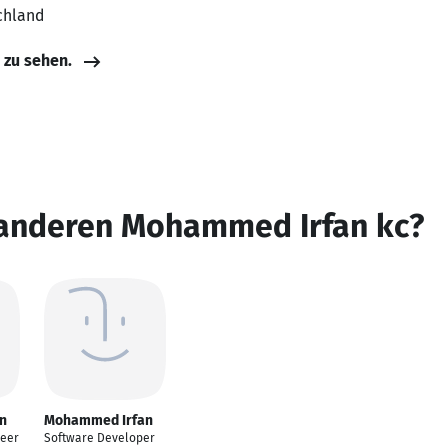
chland
e zu sehen.
 anderen Mohammed Irfan kc?
n
Mohammed Irfan
neer
Software Developer