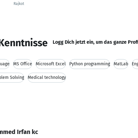
Rajkot
Kenntnisse
Logg Dich jetzt ein, um das ganze Prof
guage
MS Office
Microsoft Excel
Python programming
MatLab
En
blem Solving
Medical technology
mmed Irfan kc