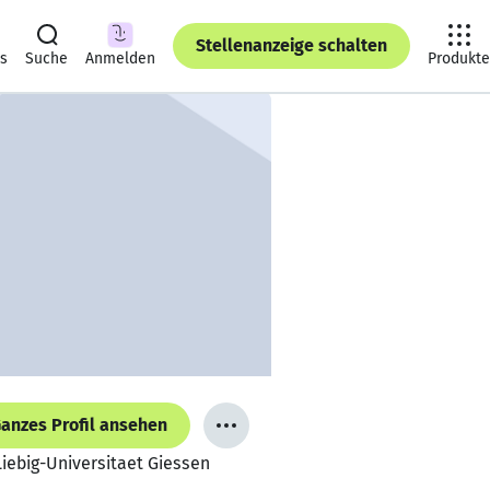
Stellenanzeige schalten
ts
Suche
Anmelden
Produkte
anzes Profil ansehen
iebig-Universitaet Giessen