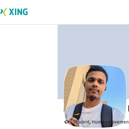
Mohammed Irfan 
Student, Human movement a