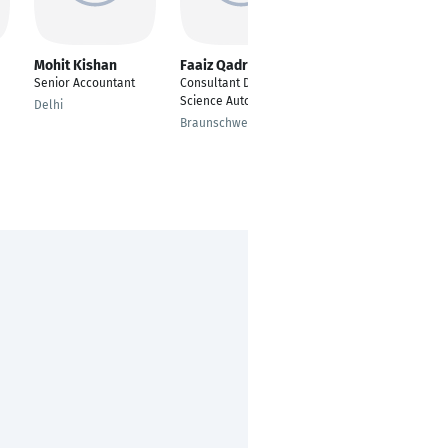
Mohit Kishan
Faaiz Qadri
Ellen Mendy
Senior Accountant
Consultant Data
Real Time Analyst
Science Automotive
Delhi
Bochum
Braunschweig