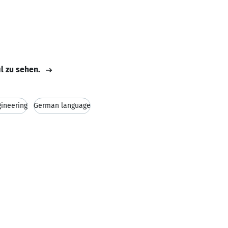
il zu sehen.
gineering
German language