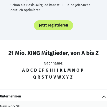
Schon als Basis-Mitglied kannst Du Deine Job-Suche
deutlich optimieren.
Jetzt registrieren
21 Mio. XING Mitglieder, von A bis Z
Nachname:
A
B
C
D
E
F
G
H
I
J
K
L
M
N
O
P
Q
R
S
T
U
V
W
X
Y
Z
Unternehmen
New Work SE