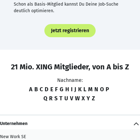
Schon als Basis-Mitglied kannst Du Deine Job-Suche
deutlich optimieren.
Jetzt registrieren
21 Mio. XING Mitglieder, von A bis Z
Nachname:
A
B
C
D
E
F
G
H
I
J
K
L
M
N
O
P
Q
R
S
T
U
V
W
X
Y
Z
Unternehmen
New Work SE