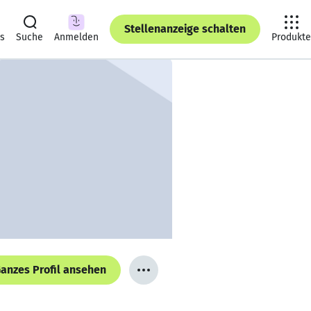
Stellenanzeige schalten
ts
Suche
Anmelden
Produkte
anzes Profil ansehen