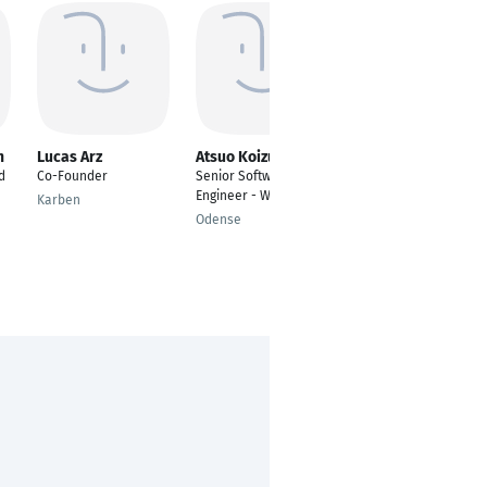
h
Lucas Arz
Atsuo Koizumi
Alexander Friedl
d
Co-Founder
Senior Software
Lead Design Engineer
Engineer - Web3 & AI
Karben
Nürnberg
Odense