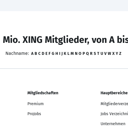
 Mio. XING Mitglieder, von A bi
Nachname:
A
B
C
D
E
F
G
H
I
J
K
L
M
N
O
P
Q
R
S
T
U
V
W
X
Y
Z
Mitgliedschaften
Hauptbereiche
Premium
Mitgliederverz
ProJobs
Jobs Verzeichn
Unternehmen