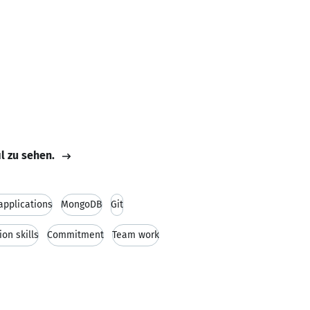
il zu sehen.
pplications
MongoDB
Git
on skills
Commitment
Team work