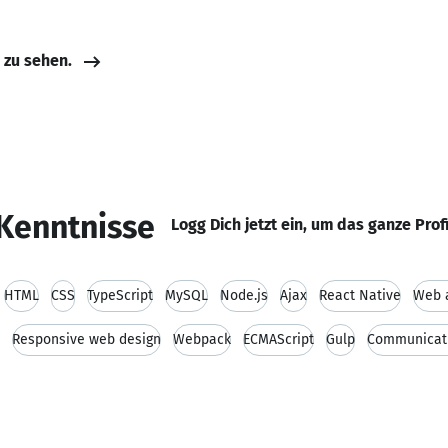
e zu sehen.
Kenntnisse
Logg Dich jetzt ein, um das ganze Prof
HTML
CSS
TypeScript
MySQL
Node.js
Ajax
React Native
Web a
Responsive web design
Webpack
ECMAScript
Gulp
Communicati