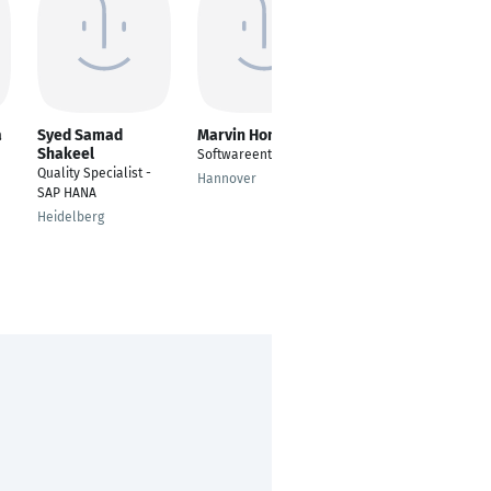
a
Syed Samad
Marvin Honé
Markus Diendorf
Shakeel
Softwareentwickler
Wirtschaftsinformatik
Quality Specialist -
Hannover
Trier
SAP HANA
Heidelberg