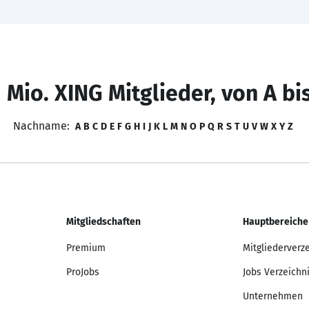
 Mio. XING Mitglieder, von A bi
Nachname:
A
B
C
D
E
F
G
H
I
J
K
L
M
N
O
P
Q
R
S
T
U
V
W
X
Y
Z
Mitgliedschaften
Hauptbereiche
Premium
Mitgliederverz
ProJobs
Jobs Verzeichn
Unternehmen