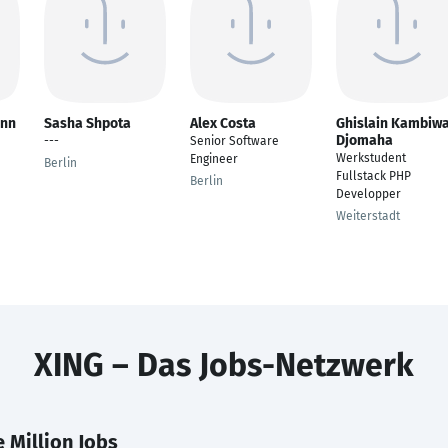
ann
Sasha Shpota
Alex Costa
Ghislain Kambiw
Djomaha
---
Senior Software
Werkstudent
Engineer
Berlin
Fullstack PHP
Berlin
Developper
Weiterstadt
XING – Das Jobs-Netzwerk
 Million Jobs