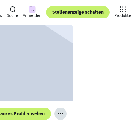
Stellenanzeige schalten
ts
Suche
Anmelden
Produkte
anzes Profil ansehen