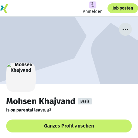
Job posten
Anmelden
Mohsen Khajvand
Basis
is on parental leave. 👶
Ganzes Profil ansehen