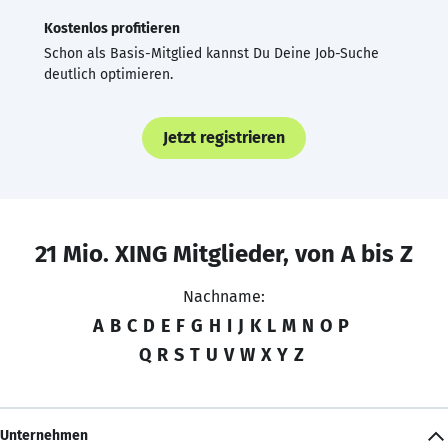
Kostenlos profitieren
Schon als Basis-Mitglied kannst Du Deine Job-Suche
deutlich optimieren.
Jetzt registrieren
21 Mio. XING Mitglieder, von A bis Z
Nachname:
A
B
C
D
E
F
G
H
I
J
K
L
M
N
O
P
Q
R
S
T
U
V
W
X
Y
Z
Unternehmen