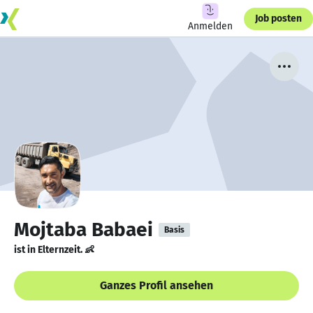
Job posten
Anmelden
Mojtaba Babaei
Basis
ist in Elternzeit. 👶
Ganzes Profil ansehen