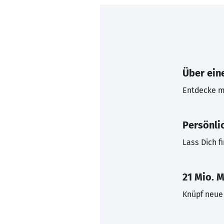
Über eine
Entdecke mi
Persönli
Lass Dich f
21 Mio. M
Knüpf neue 