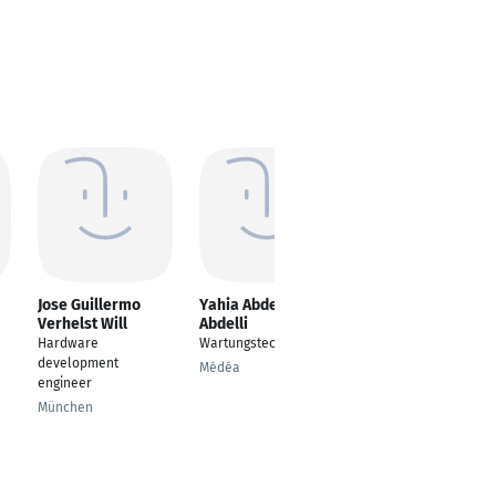
Jose Guillermo
Yahia Abdelkader
Sonumon Joseph
Verhelst Will
Abdelli
Masters in Electrical
Hardware
Wartungstechniker
and Microsystems
development
Médéa
Barbing
engineer
München