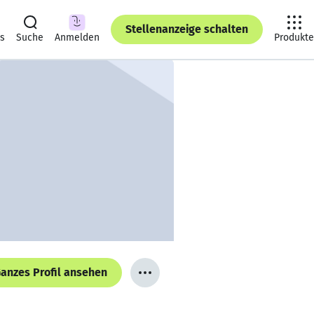
Stellenanzeige schalten
ts
Suche
Anmelden
Produkte
anzes Profil ansehen