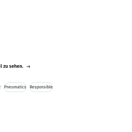
il zu sehen.
r
Pneumatics
Responsible