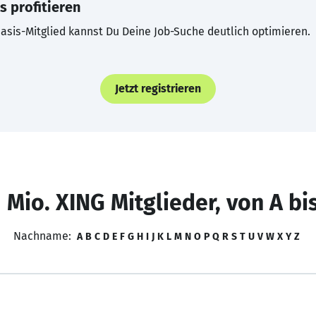
s profitieren
asis-Mitglied kannst Du Deine Job-Suche deutlich optimieren.
Jetzt registrieren
 Mio. XING Mitglieder, von A bi
Nachname:
A
B
C
D
E
F
G
H
I
J
K
L
M
N
O
P
Q
R
S
T
U
V
W
X
Y
Z