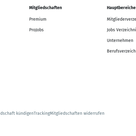
Mitgliedschaften
Hauptbereiche
Premium
Mitgliederverz
ProJobs
Jobs Verzeichn
Unternehmen
Berufsverzeich
edschaft kündigen
Tracking
Mitgliedschaften widerrufen