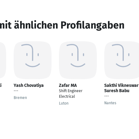
mit ähnlichen Profilangaben
i
Yash Chovatiya
Zafar MA
Sakthi Vikneswar
Suresh Babu
---
Shift Engineer
---
Electrical
Bremen
Nantes
Luton