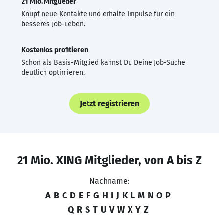
21 Mio. Mitglieder
Knüpf neue Kontakte und erhalte Impulse für ein
besseres Job-Leben.
Kostenlos profitieren
Schon als Basis-Mitglied kannst Du Deine Job-Suche
deutlich optimieren.
Jetzt registrieren
21 Mio. XING Mitglieder, von A bis Z
Nachname:
A
B
C
D
E
F
G
H
I
J
K
L
M
N
O
P
Q
R
S
T
U
V
W
X
Y
Z