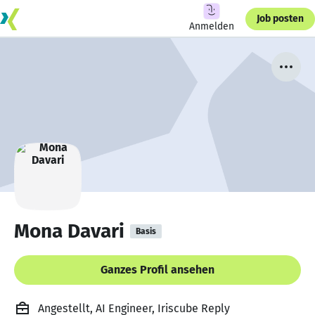
Job posten
Anmelden
Mona Davari
Basis
Ganzes Profil ansehen
Angestellt, AI Engineer, Iriscube Reply