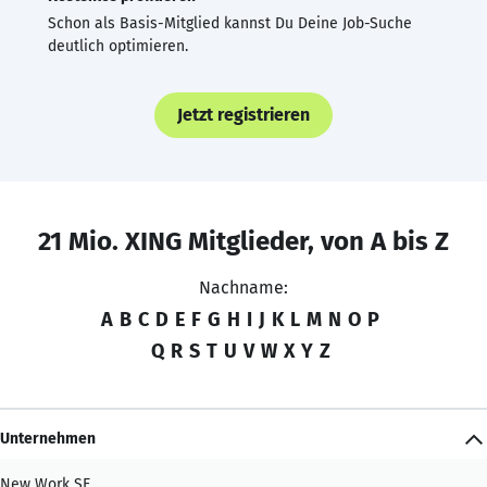
Schon als Basis-Mitglied kannst Du Deine Job-Suche
deutlich optimieren.
Jetzt registrieren
21 Mio. XING Mitglieder, von A bis Z
Nachname:
A
B
C
D
E
F
G
H
I
J
K
L
M
N
O
P
Q
R
S
T
U
V
W
X
Y
Z
Unternehmen
New Work SE