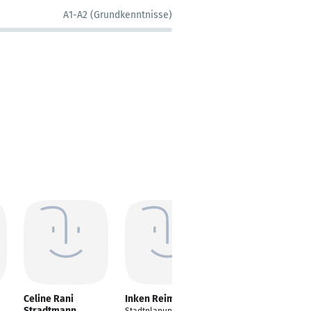
A1-A2 (Grundkenntnisse)
Celine Rani
Inken Reimer
Eduardo Zegarra
Stradtmann
Berodt