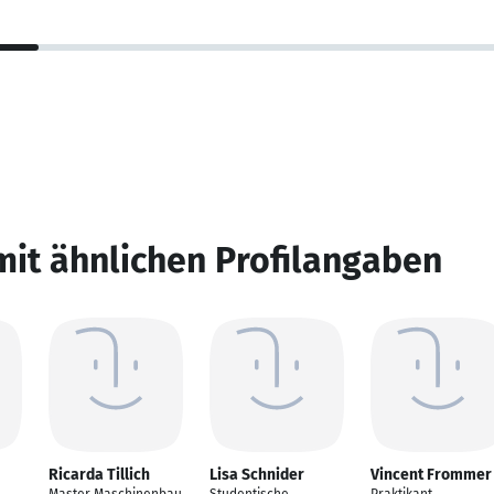
mit ähnlichen Profilangaben
Ricarda Tillich
Lisa Schnider
Vincent Frommer