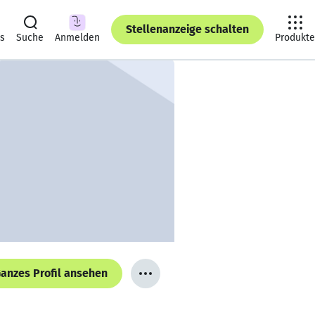
Stellenanzeige schalten
ts
Suche
Anmelden
Produkte
anzes Profil ansehen