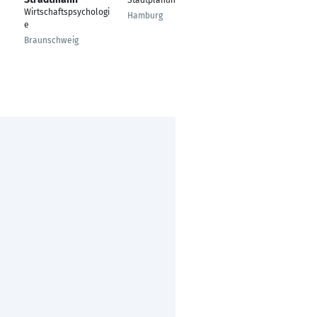
Stadtplanung
Wirtschaftspsychologi
Flugzeugsystemtechni
Hamburg
e
k
Braunschweig
Hamburg