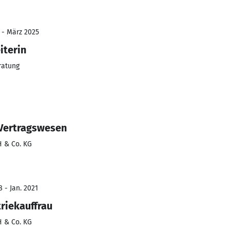
2 - März 2025
iterin
ratung
 Vertragswesen
H & Co. KG
 - Jan. 2021
riekauffrau
H & Co. KG