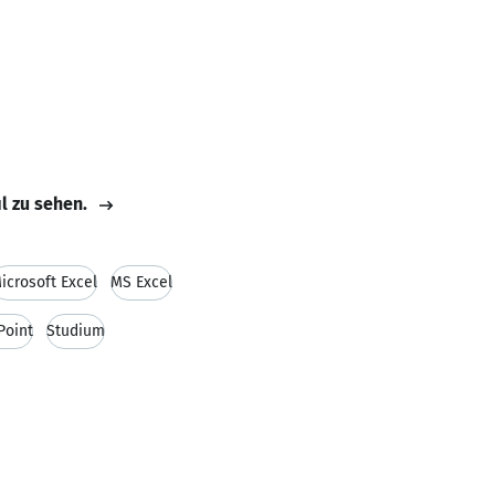
il zu sehen.
icrosoft Excel
MS Excel
Point
Studium