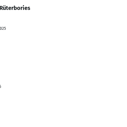
Rüterbories
2025
5