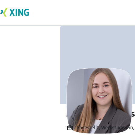
Mona Rüterbories
Angestellt, Werkstudentin,