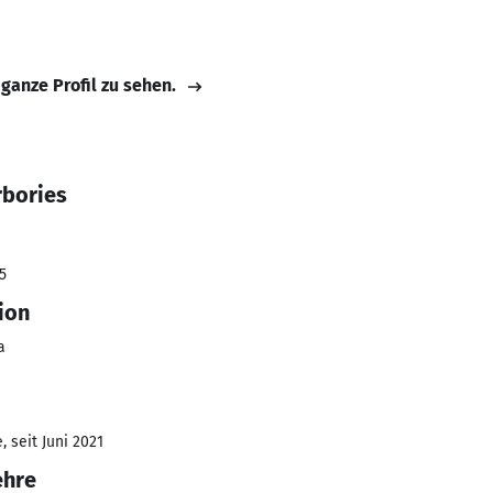
 ganze Profil zu sehen.
rbories
5
ion
a
 seit Juni 2021
ehre