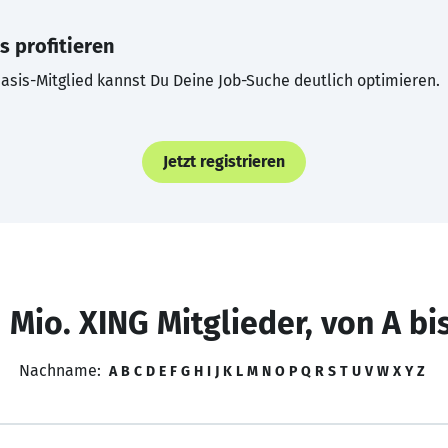
s profitieren
asis-Mitglied kannst Du Deine Job-Suche deutlich optimieren.
Jetzt registrieren
 Mio. XING Mitglieder, von A bi
Nachname:
A
B
C
D
E
F
G
H
I
J
K
L
M
N
O
P
Q
R
S
T
U
V
W
X
Y
Z