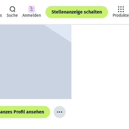
Stellenanzeige schalten
ts
Suche
Anmelden
Produkte
anzes Profil ansehen