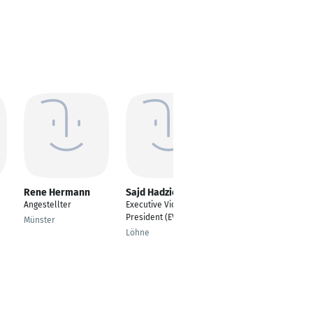
Rene Hermann
Sajd Hadzic
Cord Kausche
Angestellter
Executive Vice
Kfm. Angestellter
President (EVP)
Münster
30938
Löhne