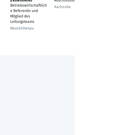
Zehetmeier
Abschlussbuchhalter
Teamleiterin
Betriebswirtschaftlich
Finanzbuchhaltung
Karlsruhe
e Referentin und
Weiden
Mitglied des
Leitungsteams
Neureichenau