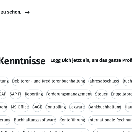
e zu sehen.
Kenntnisse
Logg Dich jetzt ein, um das ganze Prof
ltung
Debitoren- und Kreditorenbuchhaltung
Jahresabschluss
Buch
SAP
SAP FI
Reporting
Forderungsmanagement
Steuer
Entgeltabr
kehr
MS Office
SAGE
Controlling
Lexware
Bankbuchhaltung
Hau
ierung
Buchhaltungssoftware
Kontoführung
Internationale Rechnu