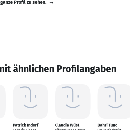
 ganze Profil zu sehen.
mit ähnlichen Profilangaben
r
Patrick Indorf
Claudia Wüst
Bahri Tunc