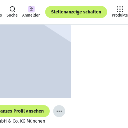
Stellenanzeige schalten
ts
Suche
Anmelden
Produkte
anzes Profil ansehen
GmbH & Co. KG München