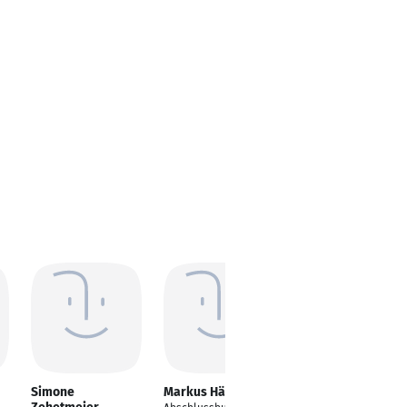
Simone
Markus Häußler
Sarah Böll