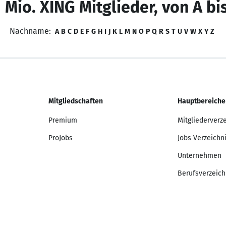
 Mio. XING Mitglieder, von A bi
Nachname:
A
B
C
D
E
F
G
H
I
J
K
L
M
N
O
P
Q
R
S
T
U
V
W
X
Y
Z
Mitgliedschaften
Hauptbereiche
Premium
Mitgliederverz
ProJobs
Jobs Verzeichn
Unternehmen
Berufsverzeich