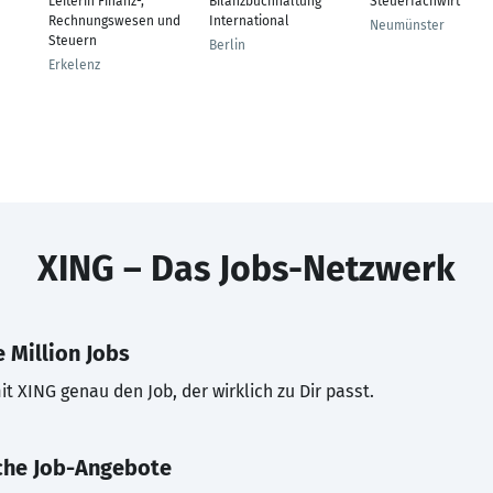
Leiterin Finanz-,
Bilanzbuchhaltung
Steuerfachwirt
Rechnungswesen und
International
Neumünster
Steuern
Berlin
Erkelenz
XING – Das Jobs-Netzwerk
 Million Jobs
t XING genau den Job, der wirklich zu Dir passt.
che Job-Angebote