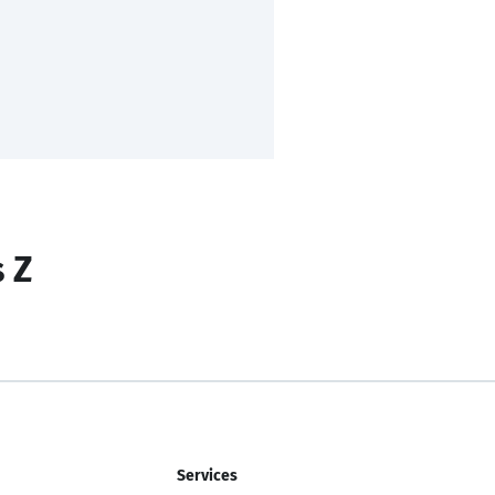
s Z
Services