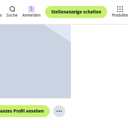
Stellenanzeige schalten
ts
Suche
Anmelden
Produkte
anzes Profil ansehen