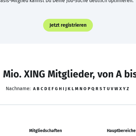
asis-Mitglied kannst Du Deine Job-Suche deutlich optimieren.
Jetzt registrieren
 Mio. XING Mitglieder, von A bi
Nachname:
A
B
C
D
E
F
G
H
I
J
K
L
M
N
O
P
Q
R
S
T
U
V
W
X
Y
Z
Mitgliedschaften
Hauptbereiche