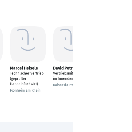
Marcel Heisele
David Petry
Marcus Lovato
Technischer Vertrieb
Vertriebsmitarbeiter
Vertriebsmitarbeiter
(geprüfter
im Innendienst
im Außendienst
Handelsfachwirt)
Kaiserslautern
Saalfeld
Monheim am Rhein