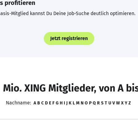
s profitieren
asis-Mitglied kannst Du Deine Job-Suche deutlich optimieren.
Jetzt registrieren
 Mio. XING Mitglieder, von A bi
Nachname:
A
B
C
D
E
F
G
H
I
J
K
L
M
N
O
P
Q
R
S
T
U
V
W
X
Y
Z