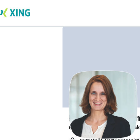
Monika Waterma
würde sich über soziale Kontak