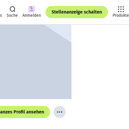
Stellenanzeige schalten
ts
Suche
Anmelden
Produkte
anzes Profil ansehen