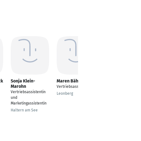
ck
Sonja Klein-
Maren Bähr
Nicole Domann
Marohn
Vertriebsassistentin
abgeschlossenes
Vertriebsassistentin
Abitur
Leonberg
und
Siegen
Marketingassistentin
Haltern am See