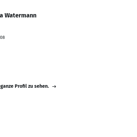
ka Watermann
008
 ganze Profil zu sehen.