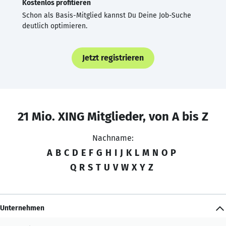
Kostenlos profitieren
Schon als Basis-Mitglied kannst Du Deine Job-Suche
deutlich optimieren.
Jetzt registrieren
21 Mio. XING Mitglieder, von A bis Z
Nachname:
A
B
C
D
E
F
G
H
I
J
K
L
M
N
O
P
Q
R
S
T
U
V
W
X
Y
Z
Unternehmen