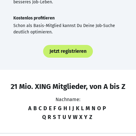
besseres Job-Leben.
Kostenlos profitieren
Schon als Basis-Mitglied kannst Du Deine Job-Suche
deutlich optimieren.
Jetzt registrieren
21 Mio. XING Mitglieder, von A bis Z
Nachname:
A
B
C
D
E
F
G
H
I
J
K
L
M
N
O
P
Q
R
S
T
U
V
W
X
Y
Z