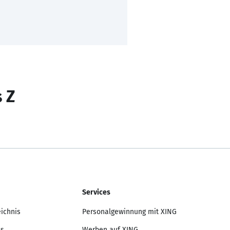
s Z
Services
eichnis
Personalgewinnung mit XING
is
Werben auf XING