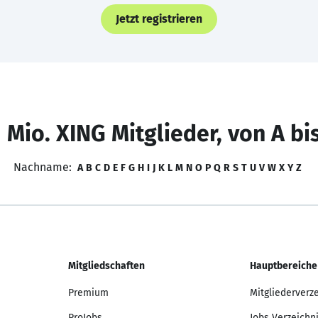
Jetzt registrieren
 Mio. XING Mitglieder, von A bi
Nachname:
A
B
C
D
E
F
G
H
I
J
K
L
M
N
O
P
Q
R
S
T
U
V
W
X
Y
Z
Mitgliedschaften
Hauptbereiche
Premium
Mitgliederverz
ProJobs
Jobs Verzeichn