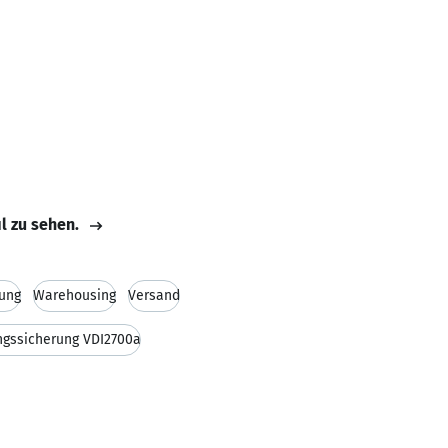
il zu sehen.
ung
Warehousing
Versand
gssicherung VDI2700a