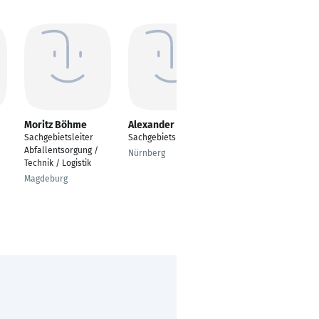
Moritz Böhme
Alexander Maron
Sebastian
Ungerechts
Sachgebietsleiter
Sachgebietsleiter
Bachelor of Laws
Abfallentsorgung /
Nürnberg
Technik / Logistik
Neuss
Magdeburg