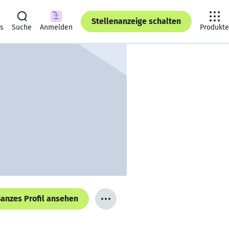
Stellenanzeige schalten
ts
Suche
Anmelden
Produkte
anzes Profil ansehen