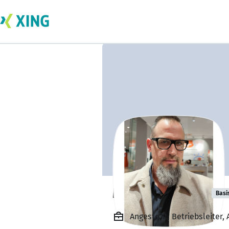
Moreno Casalli
Basi
Angestellt, Betriebsleite