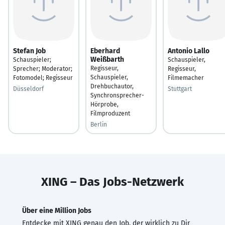
Stefan Job
Eberhard
Antonio Lallo
Weißbarth
Schauspieler;
Schauspieler,
Regisseur,
Sprecher; Moderator;
Regisseur,
Schauspieler,
Fotomodel; Regisseur
Filmemacher
Drehbuchautor,
Düsseldorf
Stuttgart
Synchronsprecher-
Hörprobe,
Filmproduzent
Berlin
XING – Das Jobs-Netzwerk
Über eine Million Jobs
Entdecke mit XING genau den Job, der wirklich zu Dir